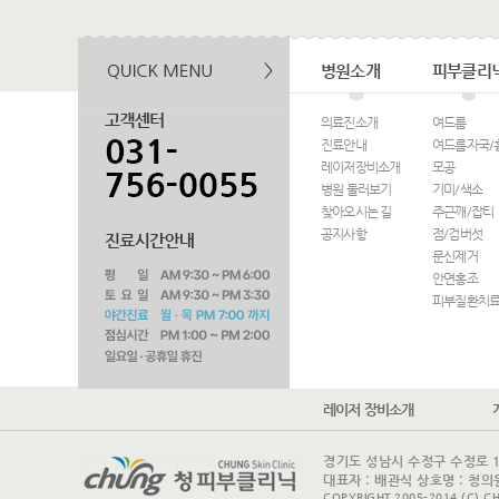
병원소개
피부클리
의료진소개
여드름
진료안내
여드름자국/
레이저장비소개
모공
병원 둘러보기
기미/색소
찾아오시는 길
주근깨/잡티
공지사항
점/검버섯
문신제거
안면홍조
피부질환치
레이저 장비소개
경기도 성남시 수정구 수정로 175 
대표자 : 배관식 상호명 : 청의원
COPYRIGHT 2005-2014 (C) CH