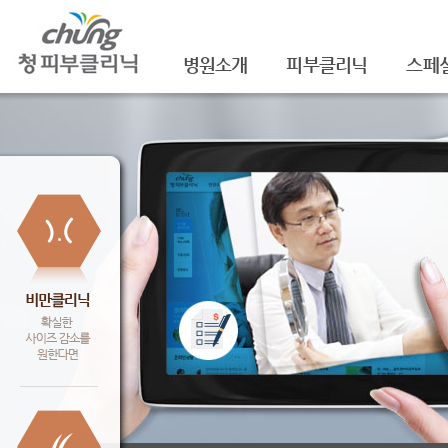
병원소개
피부클리닉
스페
의료진소개
여드름
셀라
진료안내
여드름자국/흉터
셀라
레이저장비소개
모공
레이
병원 둘러보기
기미/색소
주름/
찾아오시는 길
주근깨/잡티
제모
공지사항
점/검버섯
FNS
문신제거
물광
안면홍조
아쿠
피부질환치료
백옥
신데
슈링크(
셀렉 I