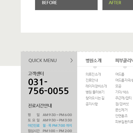
BEFORE
AFTER
병원소개
피부클리
의료진소개
여드름
진료안내
여드름자국/
레이저장비소개
모공
병원 둘러보기
기미/색소
찾아오시는 길
주근깨/잡티
공지사항
점/검버섯
문신제거
안면홍조
피부질환치