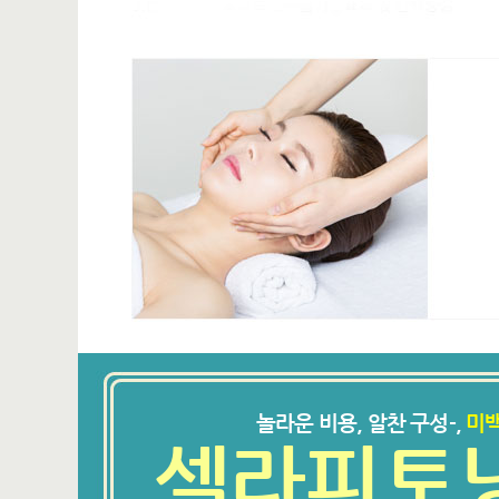
놀라운 비용, 알찬 구성-,
미백
셀라피토