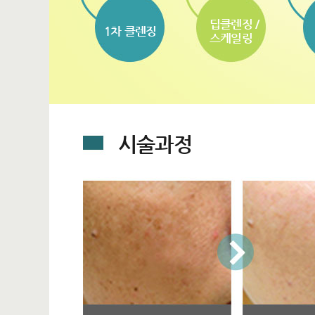
딥클렌징 /
1차 클렌징
스케일링
시술과정