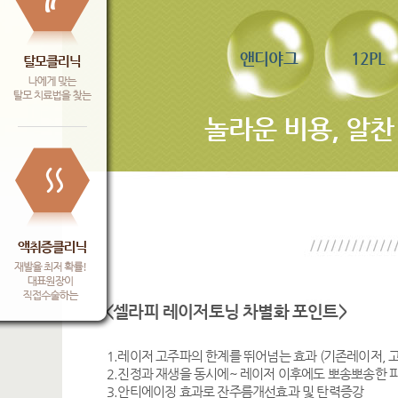
앤디야그
12PL
놀라운 비용, 알찬
<셀라피 레이저토닝 차별화 포인트>
1.레이저 고주파의 한계를 뛰어넘는 효과 (기존레이저, 고주
2.진정과 재생을 동시에~ 레이저 이후에도 뽀송뽀송한 
3.안티에이징 효과로 잔주름개선효과 및 탄력증강