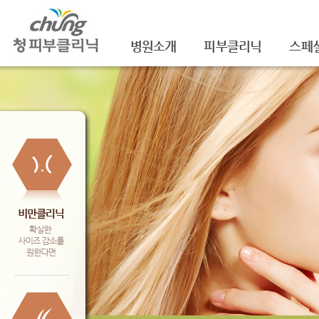
병원소개
피부클리닉
스페
의료진소개
여드름
셀라
진료안내
여드름자국/흉터
셀라
레이저장비소개
모공
레이
병원 둘러보기
기미/색소
주름/
찾아오시는 길
주근깨/잡티
제모
공지사항
점/검버섯
FNS
문신제거
물광
안면홍조
아쿠
피부질환치료
백옥
신데
슈링크(
셀렉 I