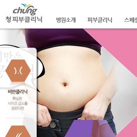
병원소개
피부클리닉
스페
의료진소개
여드름
셀라
진료안내
여드름자국/흉터
셀라
레이저장비소개
모공
레이
병원 둘러보기
기미/색소
주름/
찾아오시는 길
주근깨/잡티
제모
공지사항
점/검버섯
FNS
문신제거
물광
안면홍조
아쿠
피부질환치료
백옥
신데
슈링크(
셀렉 I