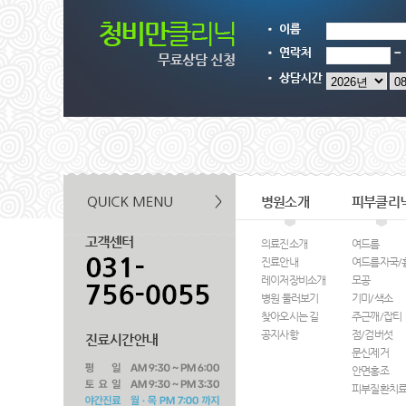
병원소개
피부클리
의료진소개
여드름
진료안내
여드름자국/
레이저장비소개
모공
병원 둘러보기
기미/색소
찾아오시는 길
주근깨/잡티
공지사항
점/검버섯
문신제거
안면홍조
피부질환치