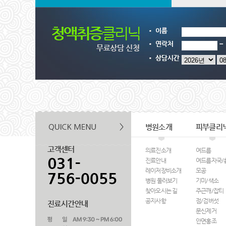
병원소개
피부클리
의료진소개
여드름
진료안내
여드름자국/
레이저장비소개
모공
병원 둘러보기
기미/색소
찾아오시는 길
주근깨/잡티
공지사항
점/검버섯
문신제거
안면홍조