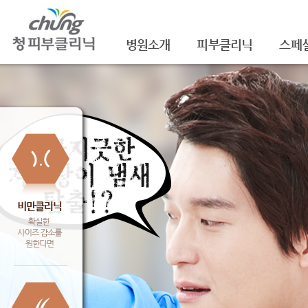
병원소개
피부클리닉
스페
의료진소개
여드름
셀라
진료안내
여드름자국/흉터
셀라
레이저장비소개
모공
레이
병원 둘러보기
기미/색소
주름/
찾아오시는 길
주근깨/잡티
제모
공지사항
점/검버섯
FNS
문신제거
물광
안면홍조
아쿠
피부질환치료
백옥
신데
슈링크(
셀렉 I