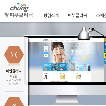
병원소개
피부클리닉
스페
의료진소개
여드름
셀라
진료안내
여드름자국/흉터
셀라
레이저장비소개
모공
레이
병원 둘러보기
기미/색소
주름/
찾아오시는 길
주근깨/잡티
제모
공지사항
점/검버섯
FNS
문신제거
물광
안면홍조
아쿠
피부질환치료
백옥
신데
슈링크(
셀렉 I