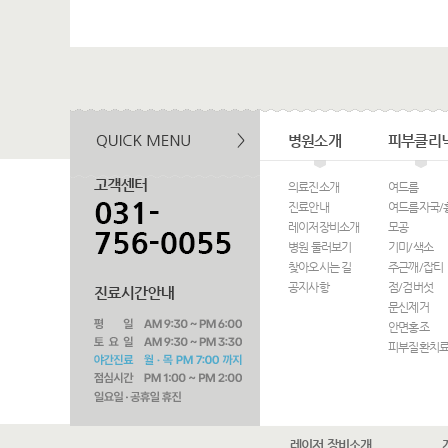
병원소개
피부클리
의료진소개
여드름
진료안내
여드름자국/
레이저장비소개
모공
병원 둘러보기
기미/색소
찾아오시는 길
주근깨/잡티
공지사항
점/검버섯
문신제거
안면홍조
피부질환치
레이저 장비소개