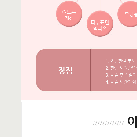
여드름
모낭
개선
피부표면
박리술
1. 예민한 피부도
2. 한번 시술만
장점
3. 시술 후 각
4. 시술 시간이 