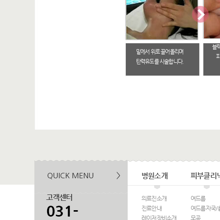
블
밑에서 위로 끌어올리며
피
탄력유도를 시술합니다.
병원소개
피부클리
의료진소개
여드름
진료안내
여드름자국/
레이저장비소개
모공