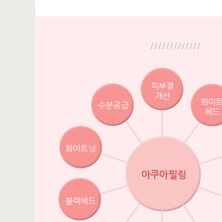
피부결
개선
화이
수분공급
헤드
화이트닝
아쿠아필링
블랙헤드