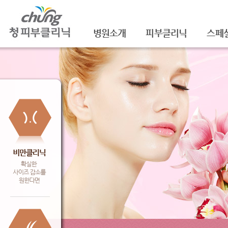
병원소개
피부클리닉
스페
의료진소개
여드름
셀라
진료안내
여드름자국/흉터
셀라
레이저장비소개
모공
레이
병원 둘러보기
기미/색소
주름/
찾아오시는 길
주근깨/잡티
제모
공지사항
점/검버섯
FNS
문신제거
물광
안면홍조
아쿠
피부질환치료
백옥
신데
슈링크(
셀렉 I