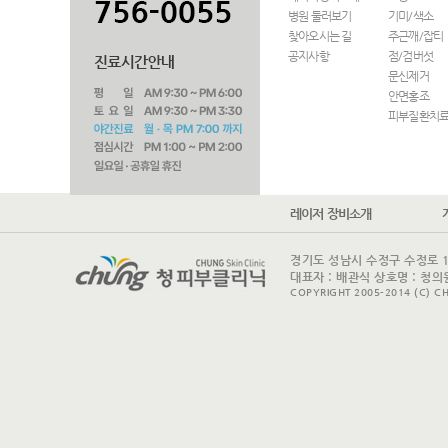
병원 둘러보기
기미/색소
찾아오시는 길
주근깨/잡티
공지사항
점/검버섯
문신제거
안면홍조
피부질환치
레이저 장비소개
경기도 성남시 수정구 수정로 175 
대표자 : 배관식 상호명 : 청의원
COPYRIGHT 2005-2014 (C) CH