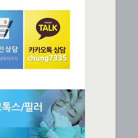
인상담
담하러가기
보톡스/필러