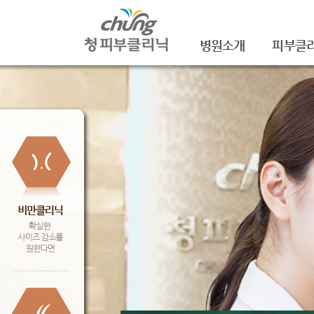
병원소개
피부클
의료진소개
여드름
진료안내
여드름자국
레이저장비소개
모공
병원 둘러보기
기미/색소
찾아오시는 길
주근깨/잡
공지사항
점/검버섯
문신제거
안면홍조
피부질환