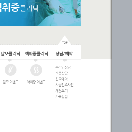
액취증
클리닉
탈모클리닉
액취증클리닉
상담/예약
온라인상담
비용상담
진료예약
탈모 이벤트
액취증 이벤트
시술전후사진
체험후기
카톡상담