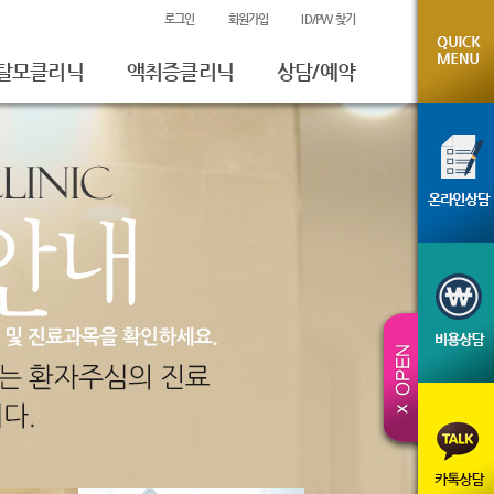
로그인
회원가입
ID/PW 찾기
탈모클리닉
액취증클리닉
상담/예약
온라인상담
비용상담
진료예약
시술전후사진
체험후기
카톡상담