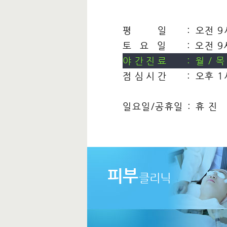
평
일
:
오전 9
토
요
일
:
오전 9
야
간
진
료
:
월 / 
점
심
시
간
:
오후 1
일요일/
공휴일
:
휴 진
피부
클리닉