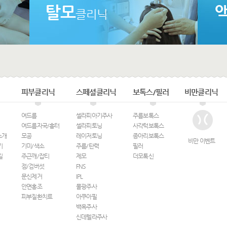
탈모
클리닉
피부클리닉
스페셜클리닉
보톡스/필러
비만클리닉
여드름
셀라피아기주사
주름보톡스
여드름자국/흉터
셀라피토닝
사각턱보톡스
소개
모공
레이저토닝
종아리보톡스
비만 이벤트
기
기미/색소
주름/탄력
필러
길
주근깨/잡티
제모
더모톡신
점/검버섯
FNS
문신제거
IPL
안면홍조
물광주사
피부질환치료
아쿠아필
백옥주사
신데렐라주사