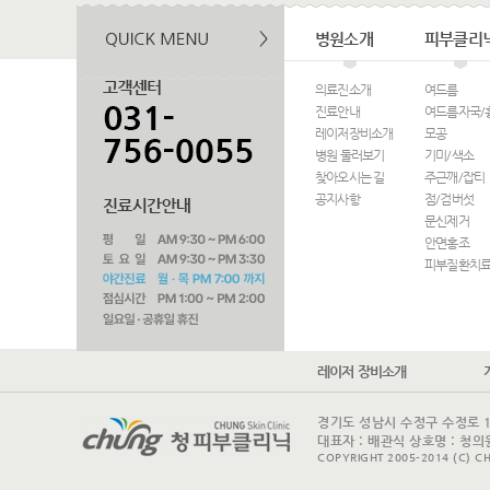
병원소개
피부클리
의료진소개
여드름
진료안내
여드름자국/
레이저장비소개
모공
병원 둘러보기
기미/색소
찾아오시는 길
주근깨/잡티
공지사항
점/검버섯
문신제거
안면홍조
피부질환치
레이저 장비소개
경기도 성남시 수정구 수정로 175 
대표자 : 배관식 상호명 : 청의원
COPYRIGHT 2005-2014 (C) CH