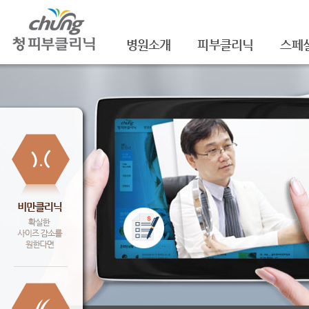
병원소개
피부클리닉
스페
의료진소개
여드름
셀라
진료안내
여드름자국/흉터
셀라
레이저장비소개
모공
레이
병원 둘러보기
기미/색소
주름/
찾아오시는 길
주근깨/잡티
제모
공지사항
점/검버섯
FNS
문신제거
물광
안면홍조
아쿠
피부질환치료
백옥
신데
슈링크(
셀렉 I