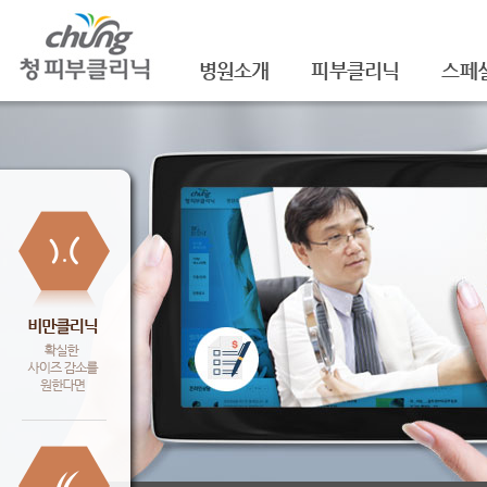
병원소개
피부클리닉
스페
의료진소개
여드름
셀라
진료안내
여드름자국/흉터
셀라
레이저장비소개
모공
레이
병원 둘러보기
기미/색소
주름/
찾아오시는 길
주근깨/잡티
제모
공지사항
점/검버섯
FNS
문신제거
물광
안면홍조
아쿠
피부질환치료
백옥
신데
슈링크(
셀렉 I