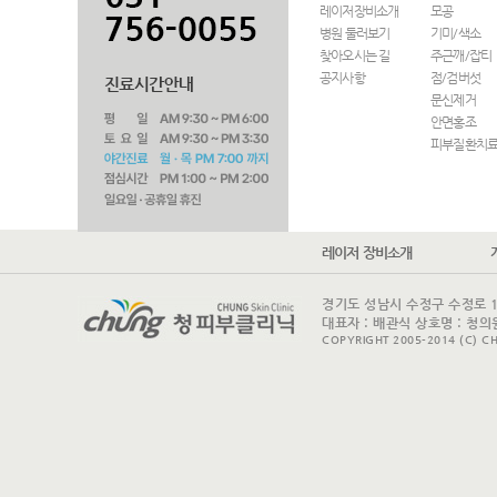
레이저장비소개
모공
병원 둘러보기
기미/색소
찾아오시는 길
주근깨/잡티
공지사항
점/검버섯
문신제거
안면홍조
피부질환치
레이저 장비소개
경기도 성남시 수정구 수정로 175 
대표자 : 배관식 상호명 : 청의원
COPYRIGHT 2005-2014 (C) CH